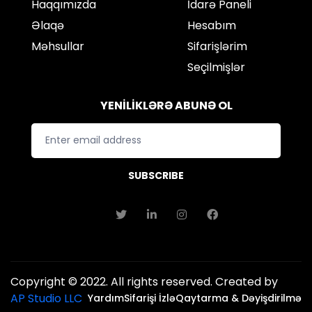
Haqqımızda
İdarə Paneli
Əlaqə
Hesabım
Məhsullar
Sifarişlərim
Seçilmişlər
YENİLİKLƏRƏ ABUNƏ OL
SUBSCRIBE
Copyright © 2022. All rights reserved. Created by
AP Studio LLC
Yardım
Sifarişi İzlə
Qaytarma & Dəyişdirilmə