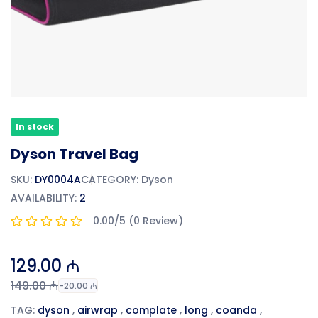
In stock
Dyson Travel Bag
SKU:
DY0004A
CATEGORY:
Dyson
AVAILABILITY:
2
0.00/5 (0 Review)
129.00 ₼
149.00 ₼
-20.00 ₼
TAG:
dyson
,
airwrap
,
complate
,
long
,
coanda
,