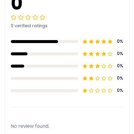
0
0 verified ratings
0%
0%
0%
0%
0%
No review found.