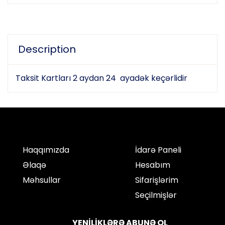
Description
Taksit Kartları 2 aydan 24 ayadək keçərlidir
Haqqımızda
İdarə Paneli
Əlaqə
Hesabım
Məhsullar
Sifarişlərim
Seçilmişlər
YENİLİKLƏRƏ ABUNƏ OL