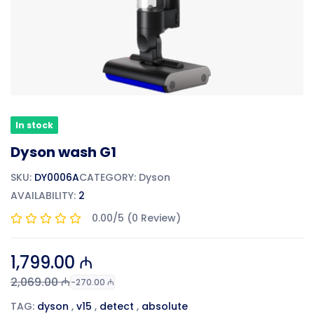
In stock
Dyson wash G1
SKU:
DY0006A
CATEGORY:
Dyson
AVAILABILITY:
2
0.00/5 (0 Review)
1,799.00 ₼
2,069.00 ₼
-270.00 ₼
TAG:
dyson
,
v15
,
detect
,
absolute