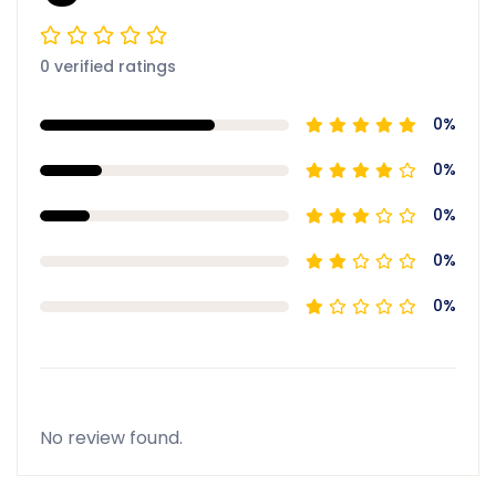
0 verified ratings
0%
0%
0%
0%
0%
No review found.