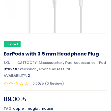
In stock
EarPods with 3.5 mm Headphone Plug
SKU:
CATEGORY:
Aksessuarlar
,
iPad Accessories
,
iPad
BY0248
Aksessuar
,
iPhone Aksessuar
AVAILABILITY:
2
0.00/5 (0 Review)
89.00 ₼
TAG:
apple
,
magic
,
mouse