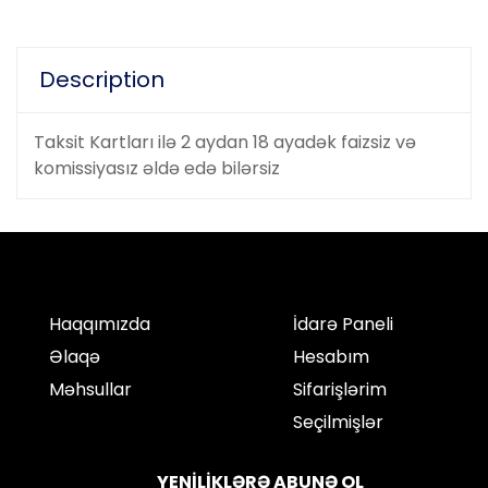
Description
Taksit Kartları ilə 2 aydan 18 ayadək faizsiz və
komissiyasız əldə edə bilərsiz
Haqqımızda
İdarə Paneli
Əlaqə
Hesabım
Məhsullar
Sifarişlərim
Seçilmişlər
YENİLİKLƏRƏ ABUNƏ OL