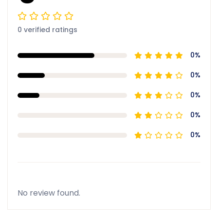
0 verified ratings
0%
0%
0%
0%
0%
No review found.