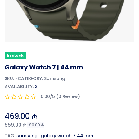
In stock
Galaxy Watch 7 | 44 mm
SKU:
-
CATEGORY:
Samsung
AVAILABILITY:
2
0.00/5 (0 Review)
469.00 ₼
559.00 ₼
-90.00 ₼
TAG:
samsung
,
galaxy watch 7 44 mm