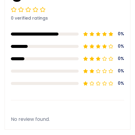
0 verified ratings
0%
0%
0%
0%
0%
No review found.