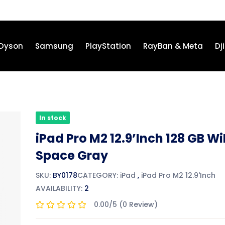
Dyson
Samsung
PlayStation
RayBan & Meta
Dji
In stock
iPad Pro M2 12.9’Inch 128 GB Wi
Space Gray
SKU:
BY0178
CATEGORY:
iPad
,
iPad Pro M2 12.9'Inch
AVAILABILITY:
2
0.00/5 (0 Review)