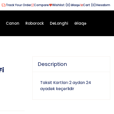
Track Your Order
Compare
Wishlist (
0
)
Əlaqə
Cart (
0
)
Hesabım
Canon
Roborock
DeLonghi
Əlaqə
Description
Fi
Taksit Kartları 2 aydan 24
ayadək keçərlidir