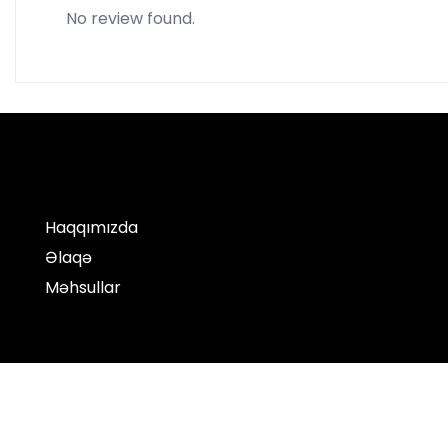
No review found.
Haqqımızda
Əlaqə
Məhsullar