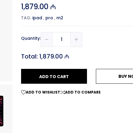
1,879.00 ₼
TAG:
ipad
,
pro
,
m2
Quantity:
Total:
1,879.00 ₼
BUY 
ADD TO CART
ADD TO WISHLIST
ADD TO COMPARE