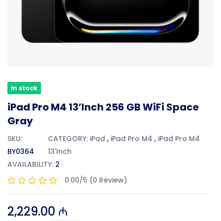
In stock
iPad Pro M4 13’Inch 256 GB WiFi Space
Gray
SKU:
CATEGORY:
iPad
,
iPad Pro M4
,
iPad Pro M4
BY0364
13'Inch
AVAILABILITY:
2
0.00/5 (0 Review)
2,229.00 ₼