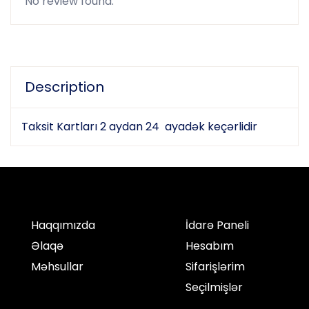
No review found.
Description
Taksit Kartları 2 aydan 24 ayadək keçərlidir
Haqqımızda
İdarə Paneli
Əlaqə
Hesabım
Məhsullar
Sifarişlərim
Seçilmişlər