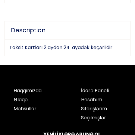
Description
Taksit Kartları 2 aydan 24 ayadək keçərlidir
Haqqımızda
İdarə Paneli
Əlaqə
Hesabım
Məhsullar
Sifarişlərim
Seçilmişlər
YENİLİKLƏRƏ ABUNƏ OL