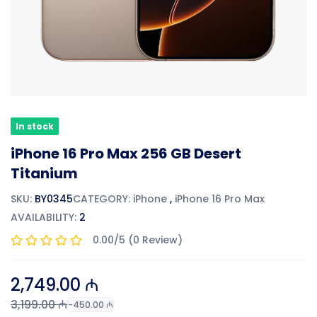
In stock
iPhone 16 Pro Max 256 GB Desert
Titanium
SKU:
BY0345
CATEGORY:
iPhone
,
iPhone 16 Pro Max
AVAILABILITY:
2
0.00/5 (0 Review)
2,749.00 ₼
3,199.00 ₼
-450.00 ₼