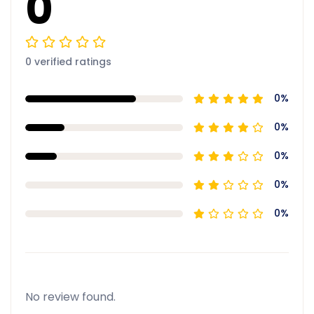
0
0 verified ratings
0%
0%
0%
0%
0%
No review found.