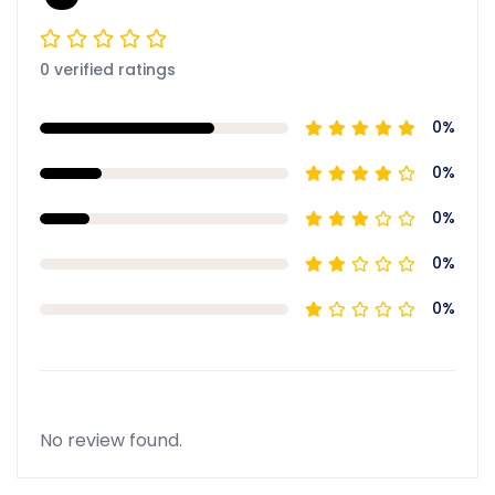
0 verified ratings
0%
0%
0%
0%
0%
No review found.