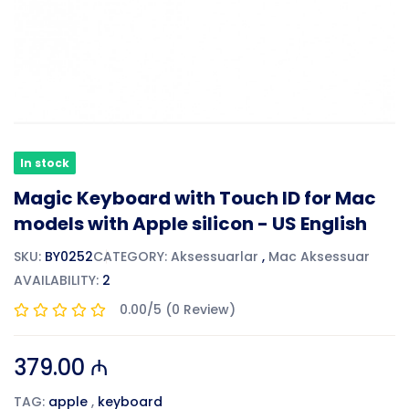
In stock
Magic Keyboard with Touch ID for Mac
models with Apple silicon - US English
SKU:
BY0252
CATEGORY:
Aksessuarlar
,
Mac Aksessuar
AVAILABILITY:
2
0.00/5 (0 Review)
379.00 ₼
TAG:
apple
,
keyboard