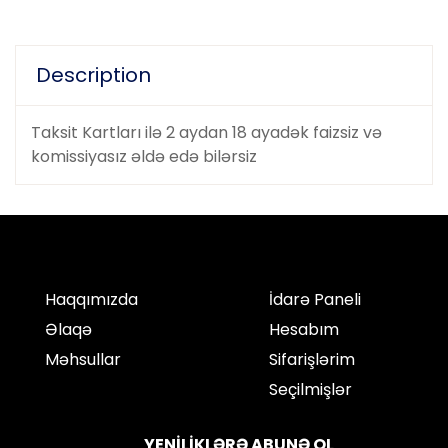
Description
Taksit Kartları ilə 2 aydan 18 ayadək faizsiz və
komissiyasız əldə edə bilərsiz
Haqqımızda
İdarə Paneli
Əlaqə
Hesabım
Məhsullar
Sifarişlərim
Seçilmişlər
YENİLİKLƏRƏ ABUNƏ OL