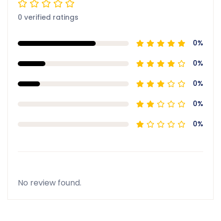
0 verified ratings
0%
0%
0%
0%
0%
No review found.