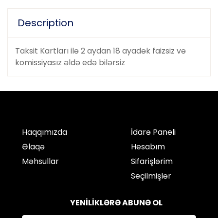
Description
Taksit Kartları ilə 2 aydan 18 ayadək faizsiz və
komissiyasız əldə edə bilərsiz
Haqqımızda
İdarə Paneli
Əlaqə
Hesabım
Məhsullar
Sifarişlərim
Seçilmişlər
YENİLİKLƏRƏ ABUNƏ OL